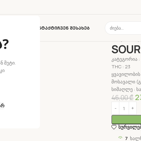
ზია
Მიწოდება
Კონტაქტი
Ჩვენ Შესახებ
ს?
მთავარი
თე
SOUR
კატეგორია :
ნ მეტი.
THC : 23
კი
ყვავილობის 
მოსავალი (გ
სიმაღლე : 
2
46,00
₾
არ
სურვილე
7
ხალხ