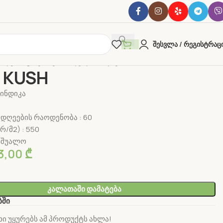
Შესვლა / Რეგისტრაც
სლები
ფოტოპერიოდული
ინდიკა
SOUR KUSH
 KUSH
 ინდიკა
დღეების რაოდენობა : 60
რ/მ2) : 550
საშუალო
3,00
₾
Კალათაში Დამატება
ბში
ი უყურებს ამ პროდუქტს ახლა!