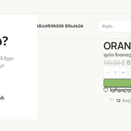
ზია
Მიწოდება
Კონტაქტი
Ჩვენ Შესახებ
ს?
მთავარი
თე
ORAN
ფასი მითითე
ნ მეტი.
8
110,00
₾
კი
სურვილე
არ
12
ხალ