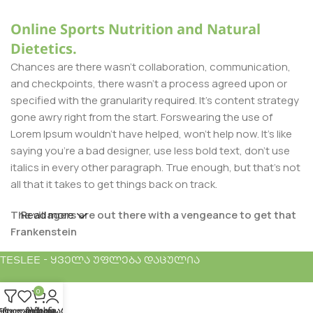
Online Sports Nutrition and Natural
Dietetics.
Chances are there wasn't collaboration, communication,
and checkpoints, there wasn't a process agreed upon or
specified with the granularity required. It's content strategy
gone awry right from the start. Forswearing the use of
Lorem Ipsum wouldn't have helped, won't help now. It's like
saying you're a bad designer, use less bold text, don't use
italics in every other paragraph. True enough, but that's not
all that it takes to get things back on track.
The villagers are out there with a vengeance to get that
Read more
Frankenstein
TESLEE - ყველა უფლება დაცულია
You made all the required mock ups for commissioned
layout, got all the approvals, built a tested code base or
0
had them built, you decided on a content management
ურვილების სია
Filters
კალათა
ჩემი ანგარიში
system, got a license for it or adapted: